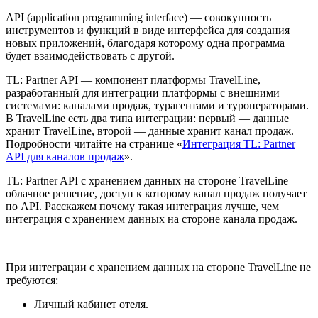
API (application programming interface) — совокупность
инструментов и функций в виде интерфейса для создания
новых приложений, благодаря которому одна программа
будет взаимодействовать с другой.
TL: Partner API — компонент платформы TravelLine,
разработанный для интеграции платформы с внешними
системами: каналами продаж, турагентами и туроператорами.
В TravelLine есть два типа интеграции: первый — данные
хранит TravelLine, второй — данные хранит канал продаж.
Подробности читайте на странице «
Интеграция TL: Partner
API для каналов продаж
».
TL: Partner API с хранением данных на стороне TravelLine —
облачное решение, доступ к которому канал продаж получает
по API. Расскажем почему такая интеграция лучше, чем
интеграция с хранением данных на стороне канала продаж.
При интеграции с хранением данных на стороне TravelLine не
требуются:
Личный кабинет отеля.