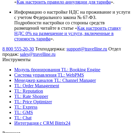
«
Как настроить правило аннуляции для тарифа
».
Информацию о настройке НДС
на проживание и услуги
с учетом Федерального закона № 67-ФЗ.
Подробности
настройки со стороны средств
размещений
читайте в статье «
Как настроить ставку
НДС 0% на размещение и услуги, включенные в
стоимость тарифа
».
8 800 555-20-30
Техподдержка:
support@travelline.ru
Отдел
продаж:
sales@travelline.ru
Инструменты
Модуль бронирования
TL: Booking Engine
Система управления
TL: WebPMS
Менеджер каналов
TL: Channel Manager
TL: Order Management
TL: Reputation
TL: Rate Shopper
TL: Price Optimizer
TL: Express
TL: GMS
TL: Chat
Интеграция с CRM Bitrix24