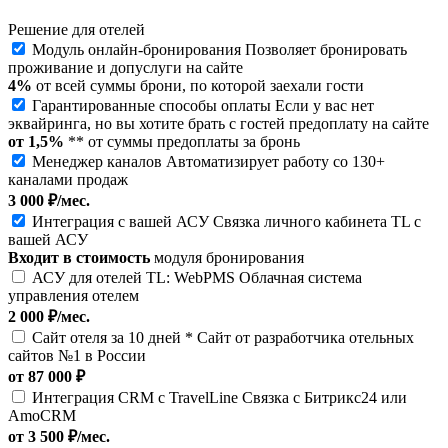
Решение для отелей
Модуль онлайн-бронирования
Позволяет бронировать
проживание и допуслуги на сайте
4%
от всей суммы брони, по которой заехали гости
Гарантированные способы оплаты
Если у вас нет
эквайринга, но вы хотите брать с гостей предоплату на сайте
от 1,5%
** от суммы предоплаты за бронь
Менеджер каналов
Автоматизирует работу со 130+
каналами продаж
3 000 ₽/мес.
Интеграция с вашей АСУ
Связка личного кабинета TL c
вашей АСУ
Входит в стоимость
модуля бронирования
АСУ для отелей TL: WebPMS
Облачная система
управления отелем
2 000 ₽/мес.
Сайт отеля за 10 дней *
Cайт от разработчика отельных
сайтов №1 в России
от 87 000 ₽
Интеграция CRM с TravelLine
Связка с Битрикс24 или
AmoCRM
от 3 500 ₽/мес.