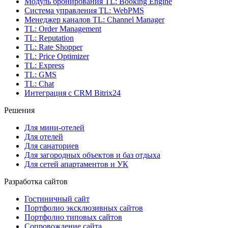
Модуль бронирования
TL: Booking Engine
Система управления
TL: WebPMS
Менеджер каналов
TL: Channel Manager
TL: Order Management
TL: Reputation
TL: Rate Shopper
TL: Price Optimizer
TL: Express
TL: GMS
TL: Chat
Интеграция с CRM Bitrix24
Решения
Для мини-отелей
Для отелей
Для санаториев
Для загородных объектов и баз отдыха
Для сетей апартаментов и УК
Разработка сайтов
Гостиничный сайт
Портфолио эксклюзивных сайтов
Портфолио типовых сайтов
Сопровождение сайта