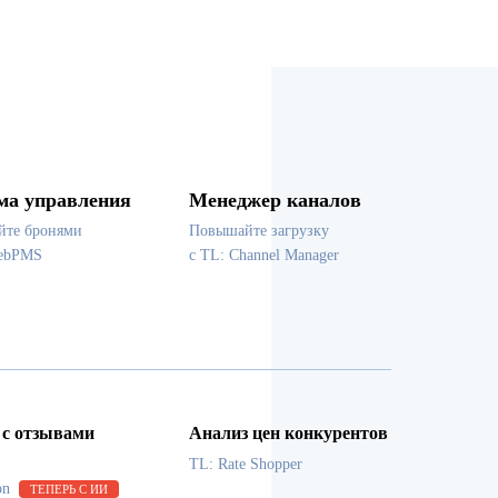
ма управления
Менеджер каналов
йте бронями
Повышайте загрузку
WebPMS
с TL: Channel Manager
 с отзывами
Анализ цен конкурентов
TL: Rate Shopper
on
ТЕПЕРЬ С ИИ