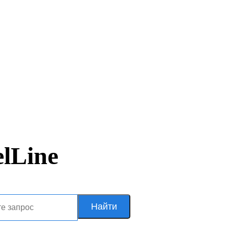
lLine
Найти