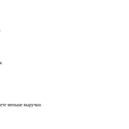
й
я.
ете меньше выручки.