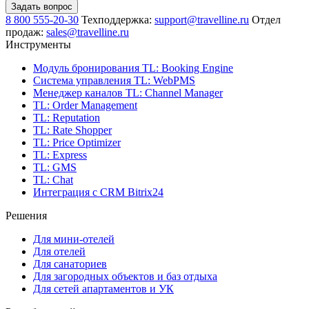
Задать вопрос
8 800 555-20-30
Техподдержка:
support@travelline.ru
Отдел
продаж:
sales@travelline.ru
Инструменты
Модуль бронирования
TL: Booking Engine
Система управления
TL: WebPMS
Менеджер каналов
TL: Channel Manager
TL: Order Management
TL: Reputation
TL: Rate Shopper
TL: Price Optimizer
TL: Express
TL: GMS
TL: Chat
Интеграция с CRM Bitrix24
Решения
Для мини-отелей
Для отелей
Для санаториев
Для загородных объектов и баз отдыха
Для сетей апартаментов и УК