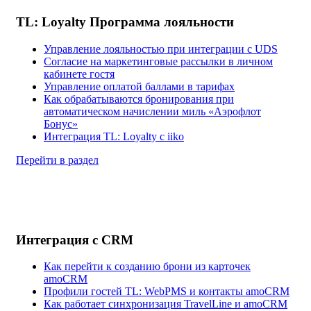
TL: Loyalty Программа лояльности
Управление лояльностью при интеграции с UDS
Согласие на маркетинговые рассылки в личном
кабинете гостя
Управление оплатой баллами в тарифах
Как обрабатываются бронирования при
автоматическом начислении миль «Аэрофлот
Бонус»
Интеграция TL: Loyalty с iiko
Перейти в раздел
Интеграция с CRM
Как перейти к созданию брони из карточек
amoCRM
Профили гостей TL: WebPMS и контакты amoCRM
Как работает синхронизация TravelLine и amoCRM