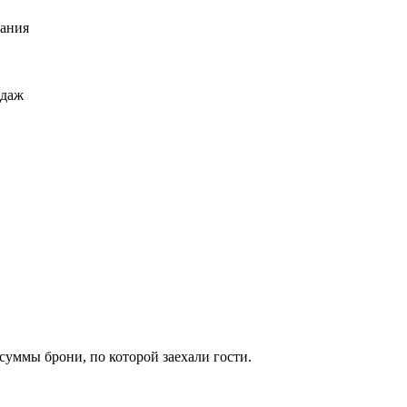
вания
одаж
 суммы брони, по которой заехали гости.