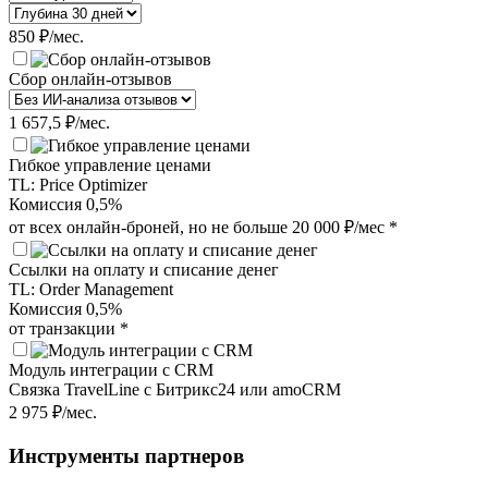
850
₽/мес.
Сбор онлайн-отзывов
1 657,5
₽/мес.
Гибкое управление ценами
TL: Price Optimizer
Комиссия 0,5%
от всех онлайн-броней, но не больше 20 000 ₽/мес *
Ссылки на оплату и списание денег
TL: Order Management
Комиссия 0,5%
от транзакции *
Модуль интеграции с CRM
Связка TravelLine с Битрикс24 или amoCRM
2 975
₽/мес.
Инструменты партнеров