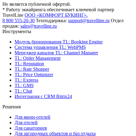
Не является публичной офертой.
* Работу эквайринга обеспечивает ключевой партнер
TravelLine
ООО «КОМФОРТ БУКИНГ».
8 800 555-20-30
Техподдержка:
support@travelline.ru
Отдел
продаж:
sales@travelline.ru
Инструменты
Модуль бронирования
TL: Booking Engine
Система управления
TL: WebPMS
Менеджер каналов
TL: Channel Manager
TL: Order Management
TL: Reputation
TL: Rate Shopper
TL: Price Optimizer
TL: Express
TL: GMS
TL: Chat
Интеграция с CRM Bitrix24
Решения
Для мини-отелей
Для отелей
Для санаториев
Для загородных объектов и баз отдыха