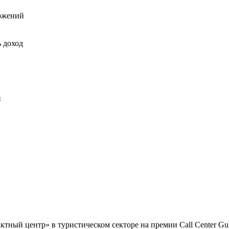
ожений
ь доход
й
ный центр» в туристическом секторе на премии Call Center Gur