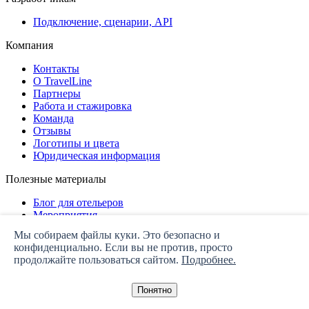
Подключение, сценарии, API
Компания
Контакты
О TravelLine
Партнеры
Работа и стажировка
Команда
Отзывы
Логотипы и цвета
Юридическая информация
Полезные материалы
Блог для отельеров
Мероприятия
Дашборд
Мы собираем файлы куки. Это безопасно и
конфиденциально. Если вы не против, просто
Политика конфиденциальности
продолжайте пользоваться сайтом.
Подробнее.
Понятно
© ООО «ТРЭВЕЛ ЛАЙН СИСТЕМС». 2008−2026