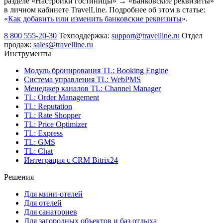
разделе «Настройки гостиницы» → «Банковские реквизиты»
в личном кабинете TravelLine. Подробнее об этом в статье:
«
Как добавить или изменить банковские реквизиты
».
8 800 555-20-30
Техподдержка:
support@travelline.ru
Отдел
продаж:
sales@travelline.ru
Инструменты
Модуль бронирования
TL: Booking Engine
Система управления
TL: WebPMS
Менеджер каналов
TL: Channel Manager
TL: Order Management
TL: Reputation
TL: Rate Shopper
TL: Price Optimizer
TL: Express
TL: GMS
TL: Chat
Интеграция с CRM Bitrix24
Решения
Для мини-отелей
Для отелей
Для санаториев
Для загородных объектов и баз отдыха