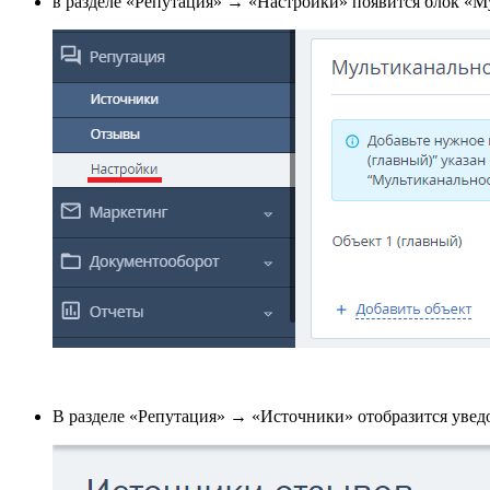
в разделе «Репутация» → «Настройки» появится блок «М
В разделе «Репутация» → «Источники» отобразится уведо