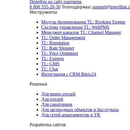
Перейти на сайт партнера
8 800 555-20-30
Техподдержка:
support@travelline.
Инструменты
Модуль бронирования
TL: Booking Engine
Система управления
TL: WebPMS
Менеджер каналов
TL: Channel Manager
TL: Order Management
TL: Reputation
TL: Rate Shopper
TL: Price Optimizer
TL: Express
TL: GMS
TL: Chat
Интеграция с CRM Bitrix24
Решения
Для мини-отелей
Для отелей
Для санаториев
Для загородных объектов и баз отдыха
Для сетей апартаментов и УК
Разработка сайтов