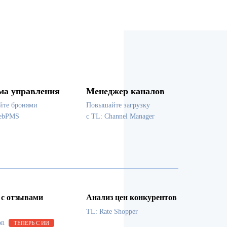
ма управления
Менеджер каналов
йте бронями
Повышайте загрузку
WebPMS
с TL: Channel Manager
 с отзывами
Анализ цен конкурентов
TL: Rate Shopper
on
ТЕПЕРЬ С ИИ