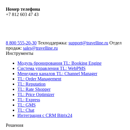
Номер телефона
+7 812 603 47 43
8 800 555-20-30
Техподдержка:
support@travelline.ru
Отдел
продаж:
sales@travelline.ru
Инструменты
Модуль бронирования
TL: Booking Engine
Система управления
TL: WebPMS
Менеджер каналов
TL: Channel Manager
TL: Order Management
TL: Reputation
TL: Rate Shopper
TL: Price Optimizer
TL: Express
TL: GMS
TL: Chat
Интеграция с CRM Bitrix24
Решения