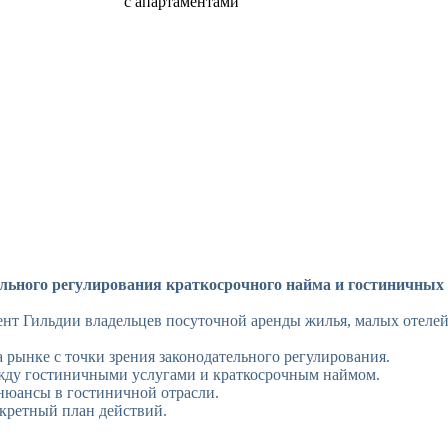
с апартаментами
льного регулирования краткосрочного найма и гостиничных у
ент Гильдии владельцев посуточной аренды жилья, малых отелей
а рынке с точки зрения законодательного регулирования.
ежду гостиничными услугами и краткосрочным наймом.
 нюансы в гостиничной отрасли.
нкретный план действий.