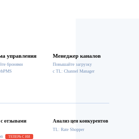
ма управления
Менеджер каналов
йте бронями
Повышайте загрузку
WebPMS
с TL: Channel Manager
 с отзывами
Анализ цен конкурентов
TL: Rate Shopper
on
ТЕПЕРЬ С ИИ