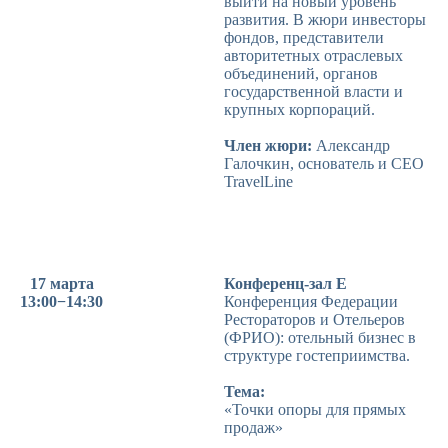
выйти на новый уровень
развития. В жюри инвесторы
фондов, представители
авторитетных отраслевых
объединений, органов
государственной власти и
крупных корпораций.
Член жюри:
Александр
Галочкин, основатель и CEO
TravelLine
17 марта
Конференц-зал E
13:00−14:30
Конференция Федерации
Рестораторов и Отельеров
(ФРИО): отельный бизнес в
структуре гостеприимства.
Тема:
«Точки опоры для прямых
продаж»