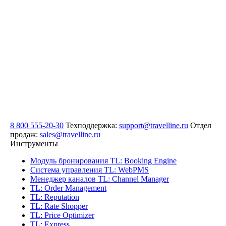
8 800 555-20-30
Техподдержка:
support@travelline.ru
Отдел
продаж:
sales@travelline.ru
Инструменты
Модуль бронирования
TL: Booking Engine
Система управления
TL: WebPMS
Менеджер каналов
TL: Channel Manager
TL: Order Management
TL: Reputation
TL: Rate Shopper
TL: Price Optimizer
TL: Express