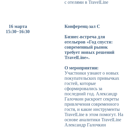
с отелями в TravelLine
16 марта
Конференц-зал C
15:30−16:30
Бизнес-встреча для
отельеров «Год спустя:
современный рынок
требует новых решений
TravelLine».
О мероприятии:
Участники узнают о новых
покупательских привычках
гостей, которые
сформировались за
последний год. Александр
Галочкин раскроет секреты
привлечения современного
гостя, и какие инструменты
TravelLine в этом помогут. На
основе аналитики TravelLine
Александр Галочкин