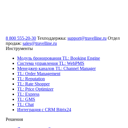
8 800 555-20-30
Техподдержка:
support@travelline.ru
Отдел
продаж:
sales@travelline.ru
Инструменты
Модуль бронирования
TL: Booking Engine
Система управления
TL: WebPMS
Менеджер каналов
TL: Channel Manager
TL: Order Management
TL: Reputation
TL: Rate Shopper
TL: Price Optimizer
TL: Express
TL: GMS
TL: Chat
Интеграция с CRM Bitrix24
Решения