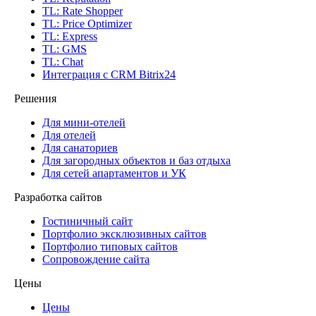
TL: Rate Shopper
TL: Price Optimizer
TL: Express
TL: GMS
TL: Chat
Интеграция с CRM Bitrix24
Решения
Для мини-отелей
Для отелей
Для санаториев
Для загородных объектов и баз отдыха
Для сетей апартаментов и УК
Разработка сайтов
Гостиничный сайт
Портфолио эксклюзивных сайтов
Портфолио типовых сайтов
Сопровождение сайта
Цены
Цены