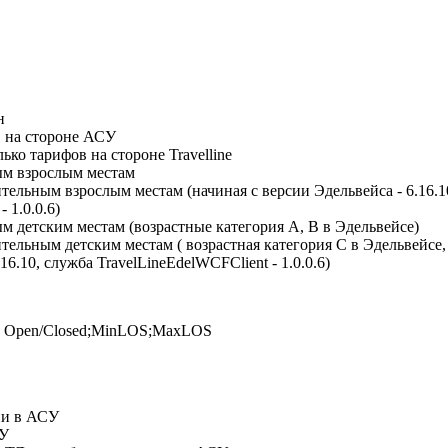
н
в на стороне АСУ
ько тарифов на стороне Travelline
ым взрослым местам
тельным взрослым местам (начиная с версии Эдельвейса - 6.16.1
 1.0.0.6)
м детским местам (возрастные категория A, B в Эдельвейсе)
тельным детским местам ( возрастная категория С в Эдельвейсе,
16.10, служба TravelLineEdelWCFClient - 1.0.0.6)
У: Open/Closed;MinLOS;MaxLOS
ни в АСУ
СУ