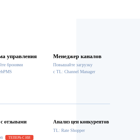
ма управления
Менеджер каналов
йте бронями
Повышайте загрузку
WebPMS
с TL: Channel Manager
 с отзывами
Анализ цен конкурентов
TL: Rate Shopper
on
ТЕПЕРЬ С ИИ