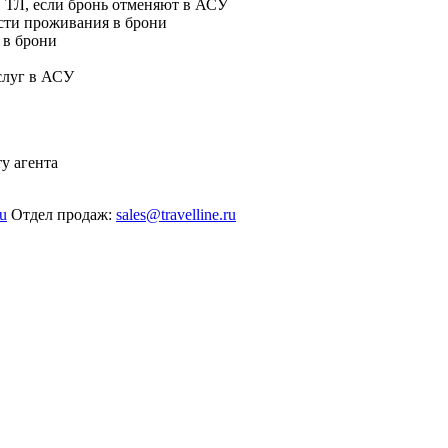
в ТЛ, если бронь отменяют в АСУ
ости проживания в брони
 в брони
слуг в АСУ
ту агента
ru
Отдел продаж:
sales@travelline.ru