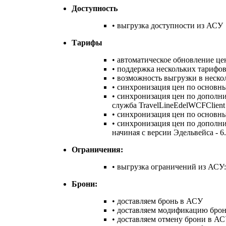
Доступность
• выгрузка доступности из АСУ
Тарифы
• автоматическое обновление це
• поддержка нескольких тарифо
• возможность выгрузки в нескол
• синхронизация цен по основн
• синхронизация цен по дополни
служба TravelLineEdelWCFClient -
• синхронизация цен по основны
• синхронизация цен по дополни
начиная с версии Эдельвейса - 6.
Ограничения:
• выгрузка ограничений из АС
Брони:
• доставляем бронь в АСУ
• доставляем модификацию бро
• доставляем отмену брони в А