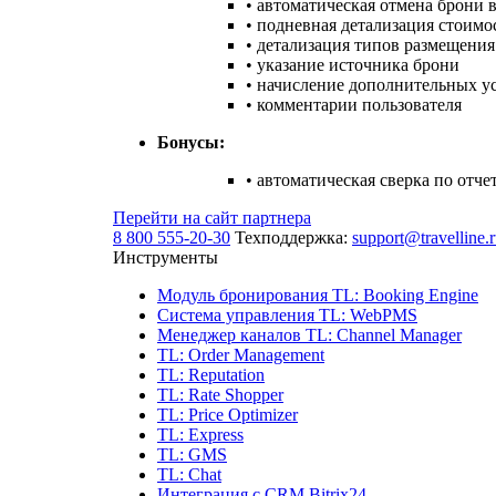
• автоматическая отмена брони 
• подневная детализация стоим
• детализация типов размещения
• указание источника брони
• начисление дополнительных у
• комментарии пользователя
Бонусы:
• автоматическая сверка по отче
Перейти на сайт партнера
8 800 555-20-30
Техподдержка:
support@travelline.
Инструменты
Модуль бронирования
TL: Booking Engine
Система управления
TL: WebPMS
Менеджер каналов
TL: Channel Manager
TL: Order Management
TL: Reputation
TL: Rate Shopper
TL: Price Optimizer
TL: Express
TL: GMS
TL: Chat
Интеграция с CRM Bitrix24