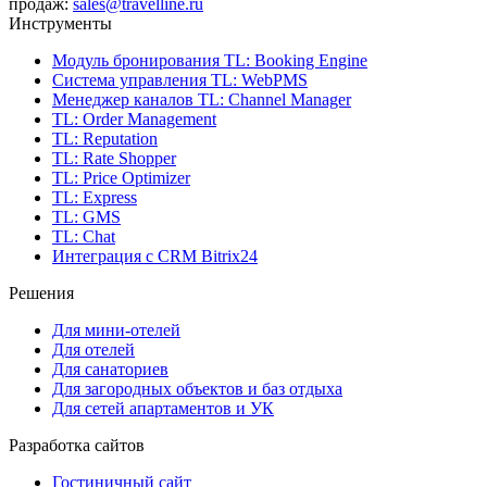
продаж:
sales@travelline.ru
Инструменты
Модуль бронирования
TL: Booking Engine
Система управления
TL: WebPMS
Менеджер каналов
TL: Channel Manager
TL: Order Management
TL: Reputation
TL: Rate Shopper
TL: Price Optimizer
TL: Express
TL: GMS
TL: Chat
Интеграция с CRM Bitrix24
Решения
Для мини-отелей
Для отелей
Для санаториев
Для загородных объектов и баз отдыха
Для сетей апартаментов и УК
Разработка сайтов
Гостиничный сайт