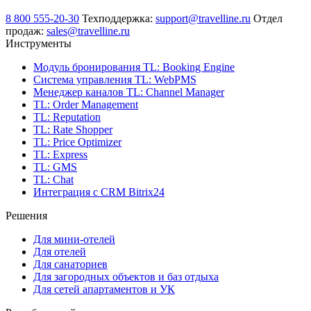
8 800 555-20-30
Техподдержка:
support@travelline.ru
Отдел
продаж:
sales@travelline.ru
Инструменты
Модуль бронирования
TL: Booking Engine
Система управления
TL: WebPMS
Менеджер каналов
TL: Channel Manager
TL: Order Management
TL: Reputation
TL: Rate Shopper
TL: Price Optimizer
TL: Express
TL: GMS
TL: Chat
Интеграция с CRM Bitrix24
Решения
Для мини-отелей
Для отелей
Для санаториев
Для загородных объектов и баз отдыха
Для сетей апартаментов и УК