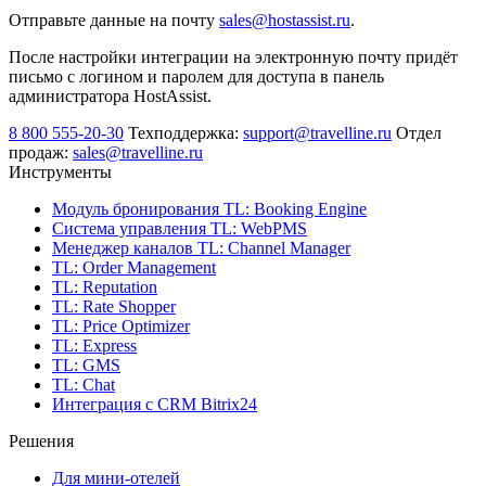
Отправьте данные на почту
sales@hostassist.ru
.
После настройки интеграции на электронную почту придёт
письмо с логином и паролем для доступа в панель
администратора HostAssist.
8 800 555-20-30
Техподдержка:
support@travelline.ru
Отдел
продаж:
sales@travelline.ru
Инструменты
Модуль бронирования
TL: Booking Engine
Система управления
TL: WebPMS
Менеджер каналов
TL: Channel Manager
TL: Order Management
TL: Reputation
TL: Rate Shopper
TL: Price Optimizer
TL: Express
TL: GMS
TL: Chat
Интеграция с CRM Bitrix24
Решения
Для мини-отелей