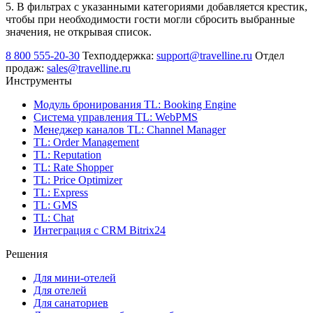
5. В фильтрах с указанными категориями добавляется крестик,
чтобы при необходимости гости могли сбросить выбранные
значения, не открывая список.
8 800 555-20-30
Техподдержка:
support@travelline.ru
Отдел
продаж:
sales@travelline.ru
Инструменты
Модуль бронирования
TL: Booking Engine
Система управления
TL: WebPMS
Менеджер каналов
TL: Channel Manager
TL: Order Management
TL: Reputation
TL: Rate Shopper
TL: Price Optimizer
TL: Express
TL: GMS
TL: Chat
Интеграция с CRM Bitrix24
Решения
Для мини-отелей
Для отелей
Для санаториев