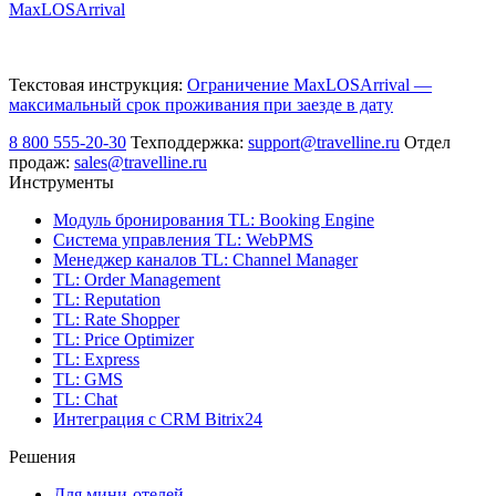
MaxLOSArrival
Текстовая инструкция:
Ограничение MaxLOSArrival —
максимальный срок проживания при заезде в дату
8 800 555-20-30
Техподдержка:
support@travelline.ru
Отдел
продаж:
sales@travelline.ru
Инструменты
Модуль бронирования
TL: Booking Engine
Система управления
TL: WebPMS
Менеджер каналов
TL: Channel Manager
TL: Order Management
TL: Reputation
TL: Rate Shopper
TL: Price Optimizer
TL: Express
TL: GMS
TL: Chat
Интеграция с CRM Bitrix24
Решения
Для мини-отелей