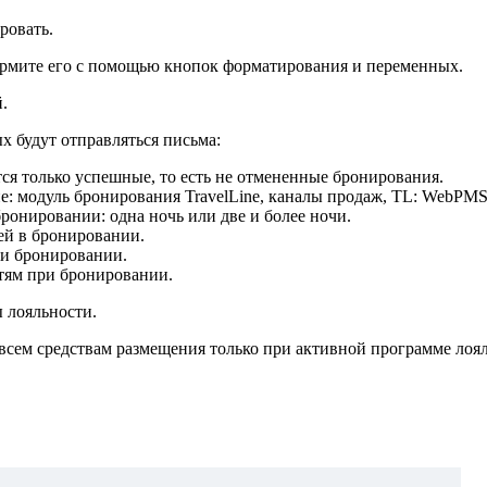
ровать.
формите его с помощью кнопок форматирования и переменных.
.
х будут отправляться письма:
я только успешные, то есть не отмененные бронирования.
: модуль бронирования TravelLine, каналы продаж, TL: WebPMS
ронировании: одна ночь или две и более ночи.
ей в бронировании.
и бронировании.
тям при бронировании.
ы лояльности.
всем средствам размещения только при активной программе лоял