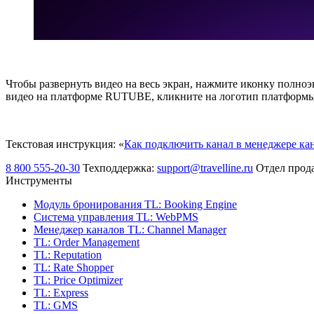
Чтобы развернуть видео на весь экран, нажмите иконку полно
видео на платформе RUTUBE, кликните на логотип платформы
Текстовая инструкция: «
Как подключить канал в менеджере кан
8 800 555-20-30
Техподдержка:
support@travelline.ru
Отдел прод
Инструменты
Модуль бронирования
TL: Booking Engine
Система управления
TL: WebPMS
Менеджер каналов
TL: Channel Manager
TL: Order Management
TL: Reputation
TL: Rate Shopper
TL: Price Optimizer
TL: Express
TL: GMS