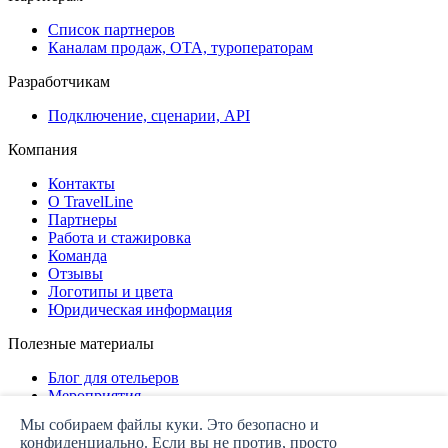
Список партнеров
Каналам продаж, ОТА, туроператорам
Разработчикам
Подключение, сценарии, API
Компания
Контакты
О TravelLine
Партнеры
Работа и стажировка
Команда
Отзывы
Логотипы и цвета
Юридическая информация
Полезные материалы
Блог для отельеров
Мероприятия
Дашборд
Мы собираем файлы куки. Это безопасно и
конфиденциально. Если вы не против, просто
Политика конфиденциальности