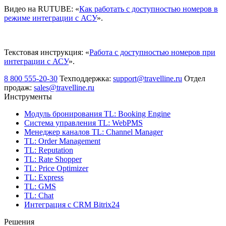
Видео на RUTUBE: «
Как работать с доступностью номеров в
режиме интеграции с АСУ
».
Текстовая инструкция: «
Работа с доступностью номеров при
интеграции с АСУ
».
8 800 555-20-30
Техподдержка:
support@travelline.ru
Отдел
продаж:
sales@travelline.ru
Инструменты
Модуль бронирования
TL: Booking Engine
Система управления
TL: WebPMS
Менеджер каналов
TL: Channel Manager
TL: Order Management
TL: Reputation
TL: Rate Shopper
TL: Price Optimizer
TL: Express
TL: GMS
TL: Chat
Интеграция с CRM Bitrix24
Решения