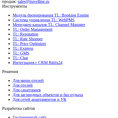
продаж:
sales@travelline.ru
Инструменты
Модуль бронирования
TL: Booking Engine
Система управления
TL: WebPMS
Менеджер каналов
TL: Channel Manager
TL: Order Management
TL: Reputation
TL: Rate Shopper
TL: Price Optimizer
TL: Express
TL: GMS
TL: Chat
Интеграция с CRM Bitrix24
Решения
Для мини-отелей
Для отелей
Для санаториев
Для загородных объектов и баз отдыха
Для сетей апартаментов и УК
Разработка сайтов
Гостиничный сайт