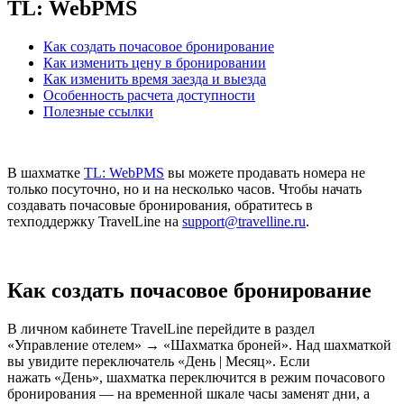
TL: WebPMS
Как создать почасовое бронирование
Как изменить цену в бронировании
Как изменить время заезда и выезда
Особенность расчета доступности
Полезные ссылки
В шахматке
TL: WebPMS
вы можете продавать номера не
только посуточно, но и на несколько часов. Чтобы начать
создавать почасовые бронирования, обратитесь в
техподдержку TravelLine на
support@travelline.ru
.
Как создать почасовое бронирование
В личном кабинете TravelLine перейдите в раздел
«Управление отелем» → «Шахматка броней». Над шахматкой
вы увидите переключатель «День | Месяц». Если
нажать «День», шахматка переключится в режим почасового
бронирования — на временной шкале часы заменят дни, а