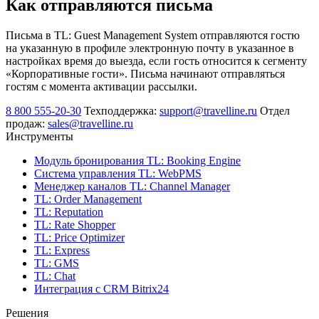
Как отправляются письма
Письма в TL: Guest Management System отправляются гостю
на указанную в профиле электронную почту в указанное в
настройках время до выезда, если гость относится к сегменту
«Корпоративные гости». Письма начинают отправляться
гостям с момента активации рассылки.
8 800 555-20-30
Техподдержка:
support@travelline.ru
Отдел
продаж:
sales@travelline.ru
Инструменты
Модуль бронирования
TL: Booking Engine
Система управления
TL: WebPMS
Менеджер каналов
TL: Channel Manager
TL: Order Management
TL: Reputation
TL: Rate Shopper
TL: Price Optimizer
TL: Express
TL: GMS
TL: Chat
Интеграция с CRM Bitrix24
Решения