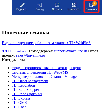
Полезные ссылки
Видеоинструкция: работа с заметками в TL: WebPMS
8 800 555-20-30
Техподдержка:
support@travelline.ru
Отдел
продаж:
sales@travelline.ru
Инструменты
Модуль бронирования
TL: Booking Engine
Система управления
TL: WebPMS
Менеджер каналов
TL: Channel Manager
TL: Order Management
TL: Reputation
TL: Rate Shopper
TL: Price Optimizer
TL: Express
TL: GMS
TL: Chat