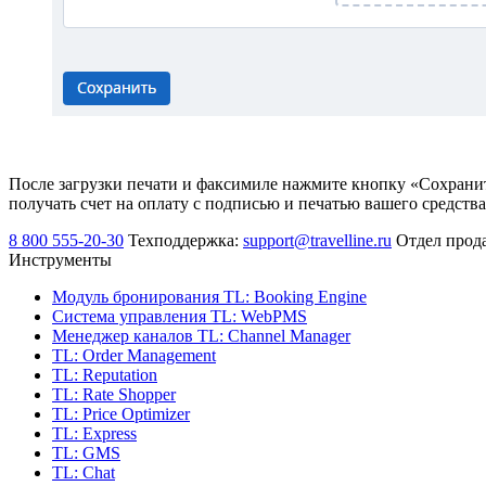
После загрузки печати и факсимиле нажмите кнопку «Сохранить
получать счет на оплату с подписью и печатью вашего средств
8 800 555-20-30
Техподдержка:
support@travelline.ru
Отдел прод
Инструменты
Модуль бронирования
TL: Booking Engine
Система управления
TL: WebPMS
Менеджер каналов
TL: Channel Manager
TL: Order Management
TL: Reputation
TL: Rate Shopper
TL: Price Optimizer
TL: Express
TL: GMS
TL: Chat