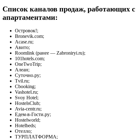
Список каналов продаж, работающих с
апартаментами:
Островок!;
Bronevik.com;
Acase.ru;
Авито;
Roomlink (ранее — Zabroniryi.ru);
101hotels.com;
OneTwoTrip;
Алеан;
Суточно.ру;
Tvil.ru;
Cbooking;
Vashotel.ru;
Svoy Hotel;
HostelsClub;
Avia-centr.ru;
Едем-в-Гости.ру;
Hostelworld;
Hotelbeds;
Отелло;
ТУРПЛАТФОРМА;