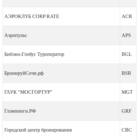
АЭРОКЛУБ CORP RATE
ACR
Аэропульс
APS
Библио-Глобус Туроператор
BGL
БронируйСочи.рф
BSR
ГАУК "МОСГОРТУР"
MGT
Глэмпинги.РФ
GRF
Городской центр бронирования
CBC