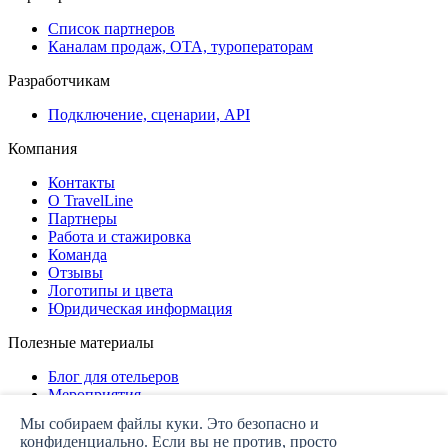
Список партнеров
Каналам продаж, ОТА, туроператорам
Разработчикам
Подключение, сценарии, API
Компания
Контакты
О TravelLine
Партнеры
Работа и стажировка
Команда
Отзывы
Логотипы и цвета
Юридическая информация
Полезные материалы
Блог для отельеров
Мероприятия
Дашборд
Мы собираем файлы куки. Это безопасно и
конфиденциально. Если вы не против, просто
Политика конфиденциальности