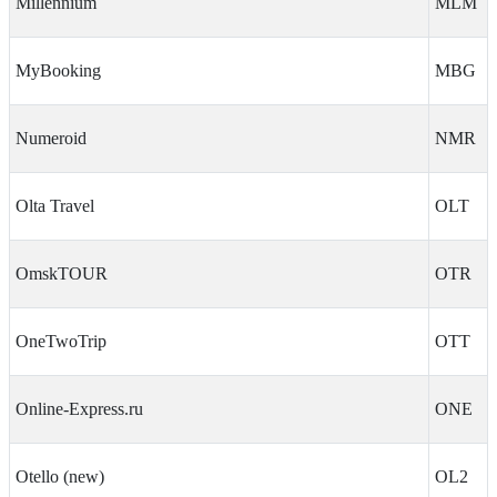
Millennium
MLM
MyBooking
MBG
Numeroid
NMR
Olta Travel
OLT
OmskTOUR
OTR
OneTwoTrip
OTT
Online-Express.ru
ONE
Otello (new)
OL2