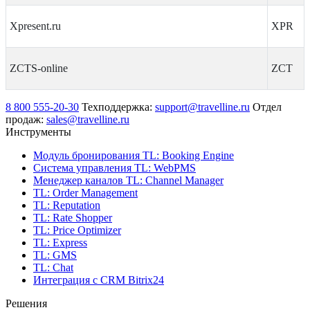
Xpresent.ru
XPR
ZCTS-online
ZCT
8 800 555-20-30
Техподдержка:
support@travelline.ru
Отдел
продаж:
sales@travelline.ru
Инструменты
Модуль бронирования
TL: Booking Engine
Система управления
TL: WebPMS
Менеджер каналов
TL: Channel Manager
TL: Order Management
TL: Reputation
TL: Rate Shopper
TL: Price Optimizer
TL: Express
TL: GMS
TL: Chat
Интеграция с CRM Bitrix24
Решения