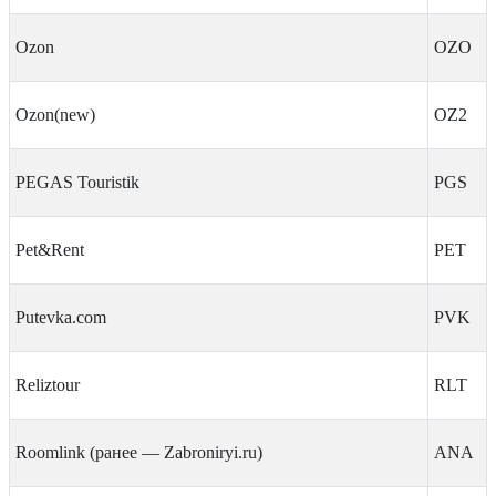
Ozon
OZO
Ozon(new)
OZ2
PEGAS Touristik
PGS
Pet&Rent
PET
Putevka.com
PVK
Reliztour
RLT
Roomlink (ранее — Zabroniryi.ru)
ANA