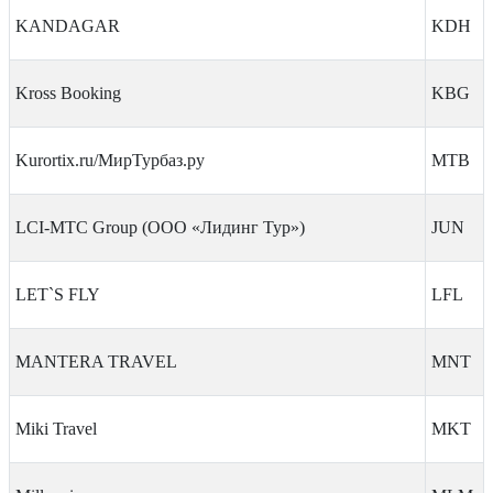
KANDAGAR
KDH
Kross Booking
KBG
Kurortix.ru/МирТурбаз.ру
MTB
LCI-MTC Group (ООО «Лидинг Тур»)
JUN
LET`S FLY
LFL
MANTERA TRAVEL
MNT
Miki Travel
MKT