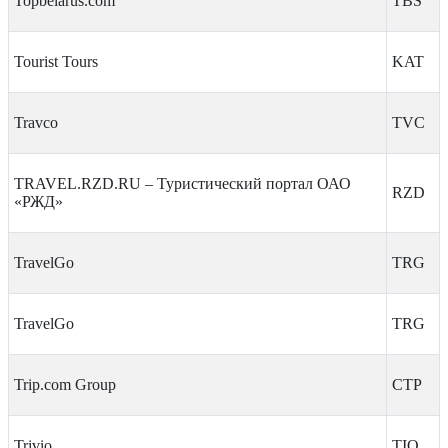
Topbelarus.com
TBS
Tourist Tours
KAT
Travco
TVC
TRAVEL.RZD.RU – Туристический портал ОАО
RZD
«РЖД»
TravelGo
TRG
TravelGo
TRG
Trip.com Group
CTP
Trivio
TIO