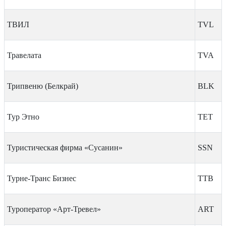
ТВИЛ
TVL
Травелата
TVA
Трипвеню (Белкрай)
BLK
Тур Этно
TET
Туристическая фирма «Сусанин»
SSN
Турне-Транс Бизнес
TTB
Туроператор «Арт-Тревел»
ART