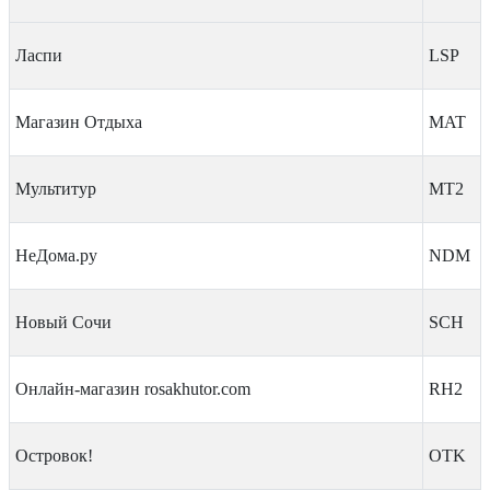
Ласпи
LSP
Магазин Отдыха
MAT
Мультитур
MT2
НеДома.ру
NDM
Новый Сочи
SCH
Онлайн-магазин rosakhutor.com
RH2
Островок!
OTK