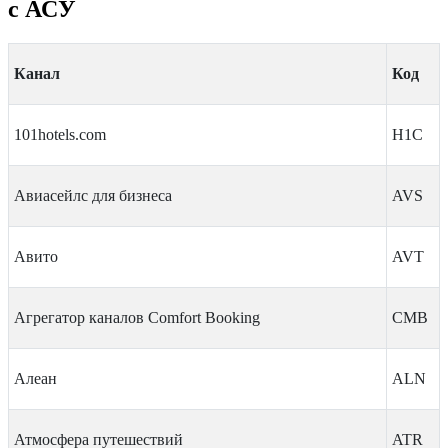
с АСУ
Канал
Код
101hotels.com
H1C
Авиасейлс для бизнеса
AVS
Авито
AVT
Агрегатор каналов Comfort Booking
CMB
Алеан
ALN
Атмосфера путешествий
ATR