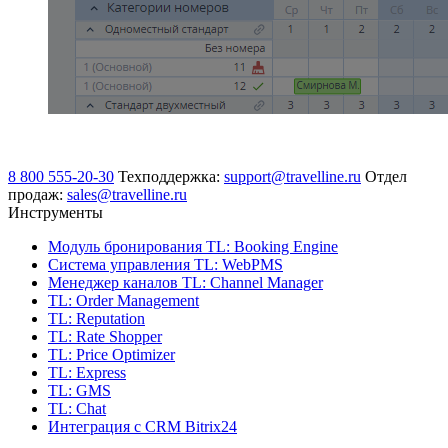
8 800 555-20-30
Техподдержка:
support@travelline.ru
Отдел
продаж:
sales@travelline.ru
Инструменты
Модуль бронирования
TL: Booking Engine
Система управления
TL: WebPMS
Менеджер каналов
TL: Channel Manager
TL: Order Management
TL: Reputation
TL: Rate Shopper
TL: Price Optimizer
TL: Express
TL: GMS
TL: Chat
Интеграция с CRM Bitrix24