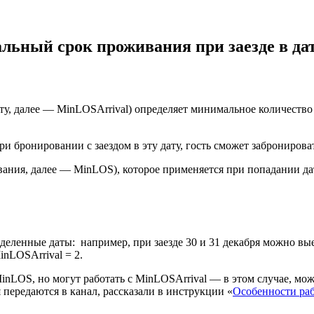
ьный срок проживания при заезде в да
у, далее — MinLOSArrival) определяет минимальное количество н
и бронировании с заездом в эту дату, гость сможет забронирова
ния, далее — MinLOS), которое применяется при попадании д
ределенные даты:
например, при заезде 30 и 31 декабря можно вые
inLOSArrival = 2.
inLOS, но могут работать с MinLOSArrival — в этом случае, м
 передаются в канал, рассказали в инструкции «
Особенности ра