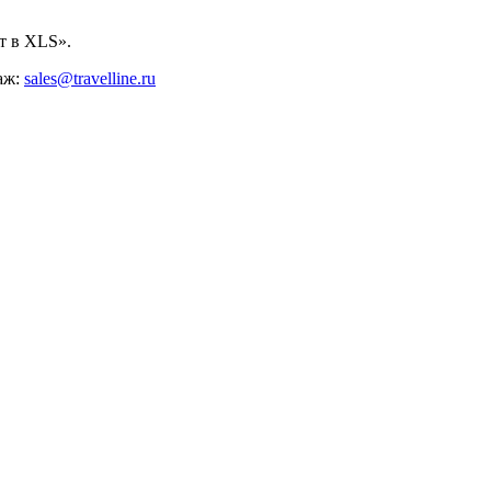
т в XLS».
аж:
sales@travelline.ru