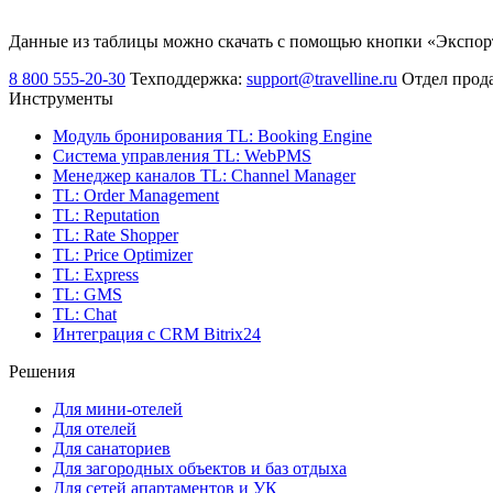
Данные из таблицы можно скачать с помощью кнопки «Экспор
8 800 555-20-30
Техподдержка:
support@travelline.ru
Отдел прод
Инструменты
Модуль бронирования
TL: Booking Engine
Система управления
TL: WebPMS
Менеджер каналов
TL: Channel Manager
TL: Order Management
TL: Reputation
TL: Rate Shopper
TL: Price Optimizer
TL: Express
TL: GMS
TL: Chat
Интеграция с CRM Bitrix24
Решения
Для мини-отелей
Для отелей
Для санаториев
Для загородных объектов и баз отдыха
Для сетей апартаментов и УК