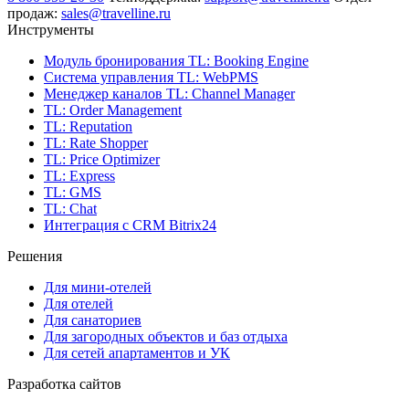
продаж:
sales@travelline.ru
Инструменты
Модуль бронирования
TL: Booking Engine
Система управления
TL: WebPMS
Менеджер каналов
TL: Channel Manager
TL: Order Management
TL: Reputation
TL: Rate Shopper
TL: Price Optimizer
TL: Express
TL: GMS
TL: Chat
Интеграция с CRM Bitrix24
Решения
Для мини-отелей
Для отелей
Для санаториев
Для загородных объектов и баз отдыха
Для сетей апартаментов и УК
Разработка сайтов