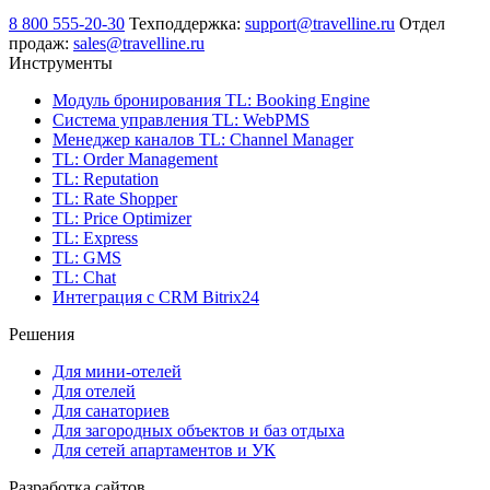
8 800 555-20-30
Техподдержка:
support@travelline.ru
Отдел
продаж:
sales@travelline.ru
Инструменты
Модуль бронирования
TL: Booking Engine
Система управления
TL: WebPMS
Менеджер каналов
TL: Channel Manager
TL: Order Management
TL: Reputation
TL: Rate Shopper
TL: Price Optimizer
TL: Express
TL: GMS
TL: Chat
Интеграция с CRM Bitrix24
Решения
Для мини-отелей
Для отелей
Для санаториев
Для загородных объектов и баз отдыха
Для сетей апартаментов и УК
Разработка сайтов