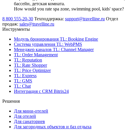
бассейн, детская комната.
How would you rate spa zone, swimming pool, kids' space?
8 800 555-20-30
Техподдержка:
support@travelline.ru
Отдел
продаж:
sales@travelline.ru
Инструменты
Модуль бронирования
TL: Booking Engine
Система управления
TL: WebPMS
Менеджер каналов
TL: Channel Manager
TL: Order Management
TL: Reputation
TL: Rate Shopper
TL: Price Optimizer
TL: Express
TL: GMS
TL: Chat
Интеграция с CRM Bitrix24
Решения
Для мини-отелей
Для отелей
Для санаториев
Для загородных объектов и баз отдыха