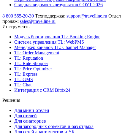
Сводная ведомость результатов СОУТ 2026
8 800 555-20-30
Техподдержка:
support@travelline.ru
Отдел
продаж:
sales@travelline.ru
Инструменты
Модуль бронирования
TL: Booking Engine
Система управления
TL: WebPMS
Менеджер каналов
TL: Channel Manager
TL: Order Management
TL: Reputation
TL: Rate Shopper
TL: Price Optimizer
TL: Express
TL: GMS
TL: Chat
Интеграция с CRM Bitrix24
Решения
Для мини-отелей
Для отелей
Для санаториев
Для загородных объектов и баз отдыха
Для сетей апартаментов и УК