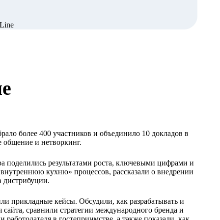
ие
ло более 400 участников и объединило 10 докладов в
е общение и нетворкинг.
ра поделились результатами роста, ключевыми цифрами и
«внутреннюю кухню» процессов, рассказали о внедрении
в дистрибуции.
ли прикладные кейсы. Обсудили, как разрабатывать и
 сайта, сравнили стратегии международного бренда и
 работодателя в гостеприимстве, а также показали, как