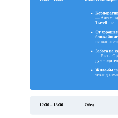
Корпоратив
—
Александ
TravelLine
От хорошего
ближайшие
исполнитель
Забота на к
—
Елена Ор
руководител
Жила-была 
техлид кома
12:30 – 13:30
Обед