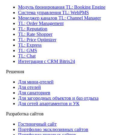
Модуль бронирования
TL: Booking Engine
Система управления
TL: WebPMS
Менеджер каналов
TL: Channel Manager
TL: Order Management
TL: Reputation
TL: Rate Shopper
TL: Price Optimizer
TL: Express
TL: GMS
TL: Chat
Интеграция с CRM Bitrix24
Решения
Для мини-отелей
Для отелей
Для санаториев
Для загородных объектов и баз отдыха
Для сетей апартаментов и УК
Разработка сайтов
Гостиничный сайт
Портфолио эксклюзивных сайтов
Портфолио типовых сайтов