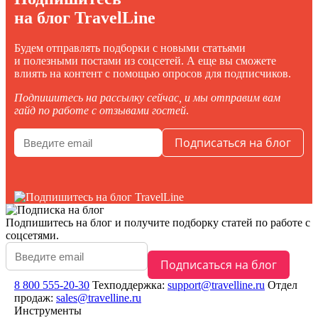
на блог TravelLine
Будем отправлять подборки с новыми статьями
и полезными постами из соцсетей. А еще вы сможете
влиять на контент с помощью опросов для подписчиков.
Подпишитесь на рассылку сейчас, и мы отправим вам
гайд по работе с отзывами гостей
.
Подпишитесь на блог
и получите подборку статей по работе с
соцсетями.
8 800 555-20-30
Техподдержка:
support@travelline.ru
Отдел
продаж:
sales@travelline.ru
Инструменты