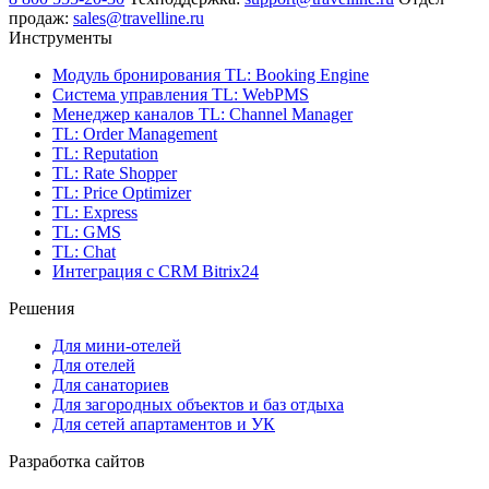
продаж:
sales@travelline.ru
Инструменты
Модуль бронирования
TL: Booking Engine
Система управления
TL: WebPMS
Менеджер каналов
TL: Channel Manager
TL: Order Management
TL: Reputation
TL: Rate Shopper
TL: Price Optimizer
TL: Express
TL: GMS
TL: Chat
Интеграция с CRM Bitrix24
Решения
Для мини-отелей
Для отелей
Для санаториев
Для загородных объектов и баз отдыха
Для сетей апартаментов и УК
Разработка сайтов