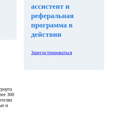
ассистент и
реферальная
программа в
действии
Зарегистрироваться
урорта
лее 300
отелях
ые и