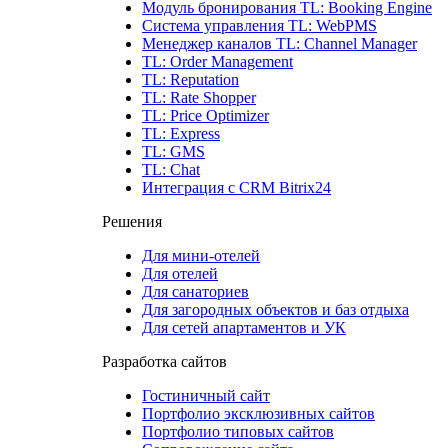
Модуль бронирования
TL: Booking Engine
Система управления
TL: WebPMS
Менеджер каналов
TL: Channel Manager
TL: Order Management
TL: Reputation
TL: Rate Shopper
TL: Price Optimizer
TL: Express
TL: GMS
TL: Chat
Интеграция с CRM Bitrix24
Решения
Для мини-отелей
Для отелей
Для санаториев
Для загородных объектов и баз отдыха
Для сетей апартаментов и УК
Разработка сайтов
Гостиничный сайт
Портфолио эксклюзивных сайтов
Портфолио типовых сайтов