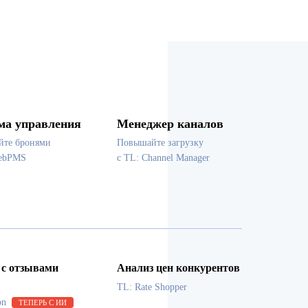
ма управления
Менеджер каналов
йте бронями
Повышайте загрузку
WebPMS
с TL: Channel Manager
 с отзывами
Анализ цен конкурентов
TL: Rate Shopper
on
ТЕПЕРЬ С ИИ