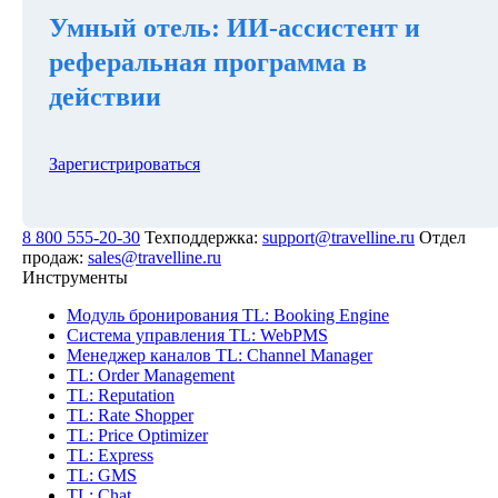
Умный отель: ИИ-ассистент и
реферальная программа в
действии
Зарегистрироваться
8 800 555-20-30
Техподдержка:
support@travelline.ru
Отдел
продаж:
sales@travelline.ru
Инструменты
Модуль бронирования
TL: Booking Engine
Система управления
TL: WebPMS
Менеджер каналов
TL: Channel Manager
TL: Order Management
TL: Reputation
TL: Rate Shopper
TL: Price Optimizer
TL: Express
TL: GMS
TL: Chat