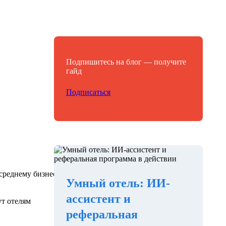
Подпишитесь на блог — получите
гайд
Подписаться
 среднему бизнесу
Умный отель: ИИ-
ассистент и
ут отелям
реферальная