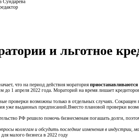
а Сундарева
редактор
атории и льготное кре
ачает, что на период действия моратория
приостанавливаются
 до 1 апреля 2022 года. Мораторий на время лишает кредиторов
ые проверки возможны только в отдельных случаях. Сокращен п
ия уже выданных предписаний.Вместо плановой проверки возм
ельство РФ решило помочь бизнесменам погашать долги, поэтом
опросы коллегам и обсудить последние изменения в индустрии, 