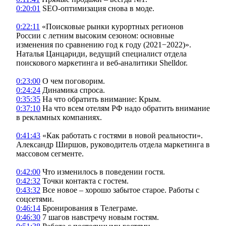
0:20:01
SEO-оптимизация снова в моде.
0:22:11
«Поисковые рынки курортных регионов
России с летним высоким сезоном: основные
изменения по сравнению год к году (2021−2022)».
Наталья Цанцариди, ведущий специалист отдела
поискового маркетинга и веб-аналитики Shelldor.
0:23:00
О чем поговорим.
0:24:24
Динамика спроса.
0:35:35
На что обратить внимание: Крым.
0:37:10
На что всем отелям РФ надо обратить внимание
в рекламных компаниях.
0:41:43
«Как работать с гостями в новой реальности».
Александр Ширшов, руководитель отдела маркетинга в
массовом сегменте.
0:42:00
Что изменилось в поведении гостя.
0:42:32
Точки контакта с гостем.
0:43:32
Все новое – хорошо забытое старое. Работы с
соцсетями.
0:46:14
Бронирования в Телеграме.
0:46:30
7 шагов навстречу новым гостям.