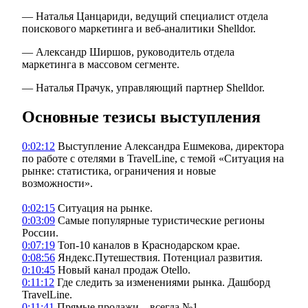
— Наталья Цанцариди, ведущий специалист отдела
поискового маркетинга и веб-аналитики Shelldor.
— Александр Ширшов, руководитель отдела
маркетинга в массовом сегменте.
— Наталья Прачук, управляющий партнер Shelldor.
Основные
тезисы выступления
0:02:12
Выступление Александра Ешмекова, директора
по работе с отелями в TravelLine, с темой «Ситуация на
рынке: статистика, ограничения и новые
возможности».
0:02:15
Ситуация на рынке.
0:03:09
Самые популярные туристические регионы
России.
0:07:19
Топ-10 каналов в Краснодарском крае.
0:08:56
Яндекс.Путешествия. Потенциал развития.
0:10:45
Новый канал продаж Otello.
0:11:12
Где следить за изменениями рынка. Дашборд
TravelLine.
0:11:41
Прямые продажи – всегда №1.