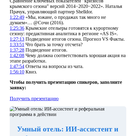
Сравнение ключевых показателей "кризисов
крымского сезона" версий 2014−2020−2022». Наталья
Прачук, управляющий партнер Shelldor.
1:22:49
«Мы, южане, о продажах так много не
думаем»… @Сочи (2016).
1:25:36
Крымские отельеры готовятся к курортному
сезону: предактивная аналитика в регионе «AS IS».
1:27:13
Подведение итогов сезона. Прогноз VS Факты.
1:33:51
Что брать за точку отсчета?
1:37:28
Подведение итогов.
1:42:08
Чему должна соответствовать хорошая акция на
этапе разработки.
1:47:54
Ответы на вопросы из чата.
1:56:10
Квиз.
Чтобы получить презентацию спикеров, заполните
заявку:
Получить презентацию
Умный отель: ИИ-ассистент и