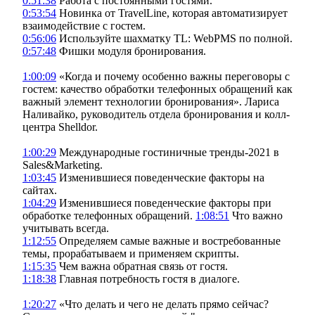
0:51:38
Работа с постоянными гостями.
0:53:54
Новинка от TravelLine, которая автоматизирует
взаимодействие с гостем.
0:56:06
Используйте шахматку TL: WebPMS по полной.
0:57:48
Фишки модуля бронирования.
1:00:09
«Когда и почему особенно важны переговоры с
гостем: качество обработки телефонных обращений как
важный элемент технологии бронирования». Лариса
Наливайко, руководитель отдела бронирования и колл-
центра Shelldor.
1:00:29
Международные гостиничные тренды-2021 в
Sales&Marketing.
1:03:45
Изменившиеся поведенческие факторы на
сайтах.
1:04:29
Изменившиеся поведенческие факторы при
обработке телефонных обращений.
1:08:51
Что важно
учитывать всегда.
1:12:55
Определяем самые важные и востребованные
темы, прорабатываем и применяем скрипты.
1:15:35
Чем важна обратная связь от гостя.
1:18:38
Главная потребность гостя в диалоге.
1:20:27
«Что делать и чего не делать прямо сейчас?