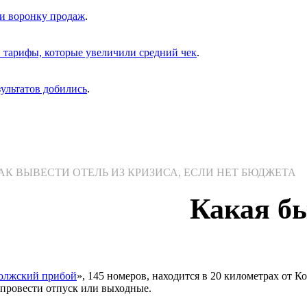
и воронку продаж
.
 тарифы, которые увеличили средний чек
.
зультатов добились
.
КАК ВЫВЕСТИ ОТЕЛЬ ИЗ КРИЗИСА, ЕСЛИ НЕТ БЮДЖЕТА
Какая б
олжский прибой
», 145 номеров, находится в 20 километрах от 
 провести отпуск или выходные.