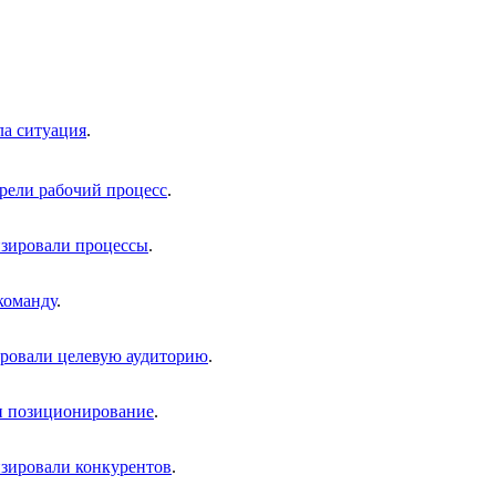
ла ситуация
.
рели рабочий процесс
.
зировали процессы
.
команду
.
ровали целевую аудиторию
.
и позиционирование
.
зировали конкурентов
.