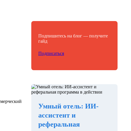
Подпишитесь на блог — получите
гайд
Подписаться
оммерческий
Умный отель: ИИ-
ассистент и
реферальная