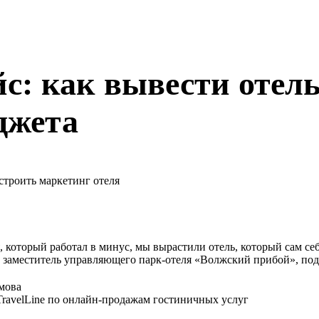
с: как вывести отель
джета
, который работал в минус, мы вырастили отель, который сам се
 заместитель управляющего парк-отеля «Волжский прибой», поде
мова
TravelLine по онлайн-продажам гостиничных услуг