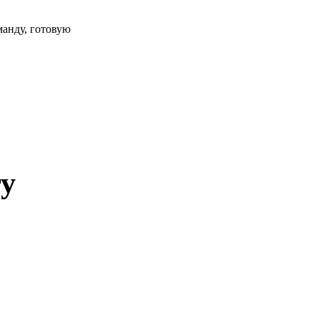
манду, готовую
ту