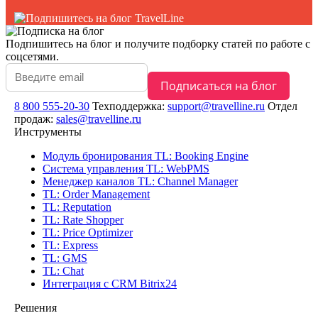
Подпишитесь на блог
и получите подборку статей по работе с
соцсетями.
8 800 555-20-30
Техподдержка:
support@travelline.ru
Отдел
продаж:
sales@travelline.ru
Инструменты
Модуль бронирования
TL: Booking Engine
Система управления
TL: WebPMS
Менеджер каналов
TL: Channel Manager
TL: Order Management
TL: Reputation
TL: Rate Shopper
TL: Price Optimizer
TL: Express
TL: GMS
TL: Chat
Интеграция с CRM Bitrix24
Решения