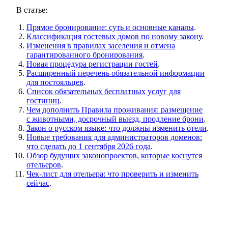
В статье:
Прямое бронирование: суть и основные каналы
.
Классификация гостевых домов по новому закону
.
Изменения в правилах заселения и отмена
гарантированного бронирования
.
Новая процедура регистрации гостей
.
Расширенный перечень обязательной информации
для постояльцев
.
Список обязательных бесплатных услуг для
гостиниц
.
Чем дополнить Правила проживания: размещение
с животными, досрочный выезд, продление брони
.
Закон о русском языке: что должны изменить отели
.
Новые требования для администраторов доменов:
что сделать до 1 сентября 2026 года
.
Обзор будущих законопроектов, которые коснутся
отельеров
.
Чек‑лист для отельера: что проверить и изменить
сейчас
.