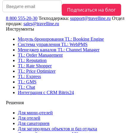
8 800 555-20-30
Техподдержка:
support@travelline.ru
Отдел
продаж:
sales@travelline.ru
Инструменты
Модуль бронирования
TL: Booking Engine
Система управления
TL: WebPMS
Менеджер каналов
TL: Channel Manager
TL: Order Management
TL: Reputation
TL: Rate Shopper
TL: Price Optimizer
TL: Express
TL: GMS
TL: Chat
Интеграция с CRM Bitrix24
Решения
Для мини-отелей
Для отелей
Для санаториев
Для загородных объектов и баз отдыха